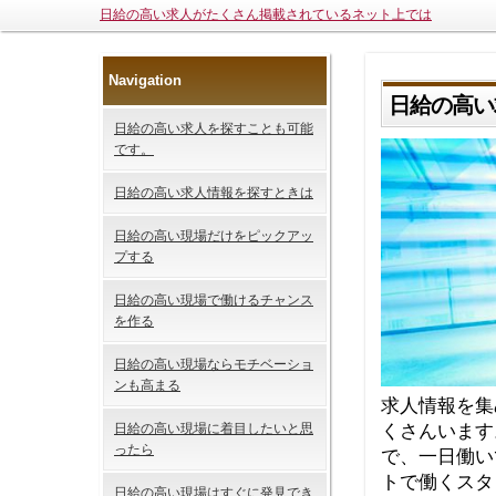
日給の高い求人がたくさん掲載されているネット上では
Navigation
日給の高い
日給の高い求人を探すことも可能
です。
日給の高い求人情報を探すときは
日給の高い現場だけをピックアッ
プする
日給の高い現場で働けるチャンス
を作る
日給の高い現場ならモチベーショ
ンも高まる
求人情報を集
くさんいます
日給の高い現場に着目したいと思
ったら
で、一日働い
トで働くスタ
日給の高い現場はすぐに発見でき